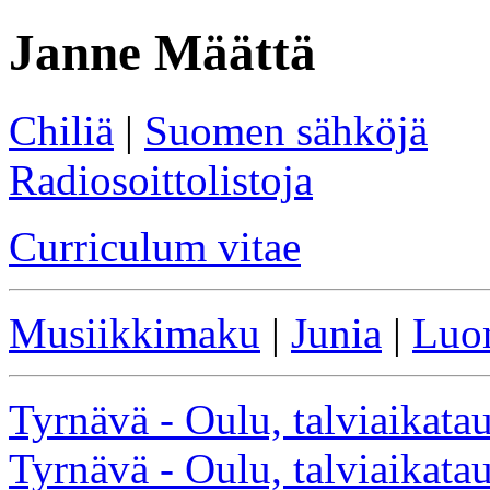
Janne Määttä
Chiliä
|
Suomen sähköjä
Radiosoittolistoja
Curriculum vitae
Musiikkimaku
|
Junia
|
Luo
Tyrnävä - Oulu, talviaikat
Tyrnävä - Oulu, talviaikat