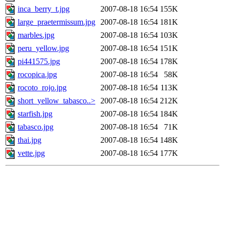
inca_berry_t.jpg
2007-08-18 16:54
155K
large_praetermissum.jpg
2007-08-18 16:54
181K
marbles.jpg
2007-08-18 16:54
103K
peru_yellow.jpg
2007-08-18 16:54
151K
pi441575.jpg
2007-08-18 16:54
178K
rocopica.jpg
2007-08-18 16:54
58K
rocoto_rojo.jpg
2007-08-18 16:54
113K
short_yellow_tabasco..>
2007-08-18 16:54
212K
starfish.jpg
2007-08-18 16:54
184K
tabasco.jpg
2007-08-18 16:54
71K
thai.jpg
2007-08-18 16:54
148K
vette.jpg
2007-08-18 16:54
177K