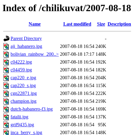
Index of /chilikuvat/2007-08-18
Name
Last modified
Size
Description
Parent Directory
-
aji_habanero.jpg
2007-08-18 16:54
240K
bolivian_rainbow_200..>
2007-08-18 17:17
148K
c04222.jpg
2007-08-18 16:54
192K
c04459.jpg
2007-08-18 16:54
182K
cap220_e.jpg
2007-08-18 16:54
204K
cap220_s.jpg
2007-08-18 16:54
115K
cgn22871.jpg
2007-08-18 16:54
222K
champion.jpg
2007-08-18 16:54
219K
dutch-habanero-f3.jpg
2007-08-18 16:54
169K
fatalii.jpg
2007-08-18 16:54
137K
grif9435.jpg
2007-08-18 16:54
95K
inca_berry_s.jpg
2007-08-18 16:54
148K