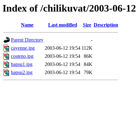
Index of /chilikuvat/2003-06-12
Name
Last modified
Size
Description
Parent Directory
-
cayenne.jpg
2003-06-12 19:54
112K
costeno.jpg
2003-06-12 19:54
86K
hapsu1.jpg
2003-06-12 19:54
84K
hapsu2.jpg
2003-06-12 19:54
79K